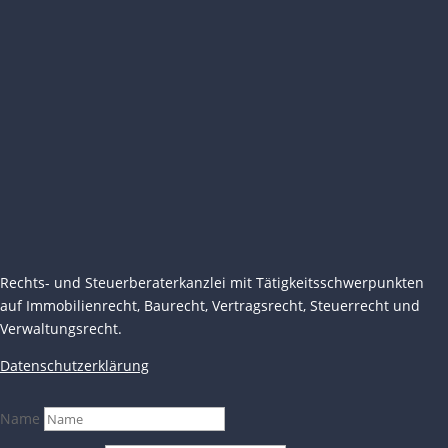
Rechts- und Steuerberaterkanzlei mit Tätigkeitsschwerpunkten
auf Immobilienrecht, Baurecht, Vertragsrecht, Steuerrecht und
Legalium | Recht und Steuern Spanien
Verwaltungsrecht.
Deutschsprachige Beratung in Spanien
Datenschutzerklärung
Hola und herzlich willkommen!
Name
Sie wünschen sich rechtliche Sicherheit für Ihr
Vorhaben in Spanien?