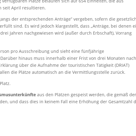
 verfügbaren Plätze belaufen sich auf 654 Einheiten, die aus
seit April resultieren.
gangs der entsprechenden Anträge” vergeben, sofern die gesetzlic
füllt sind. Es wird jedoch klargestellt, dass „Anträge, bei denen e
drei Jahren nachgewiesen wird (außer durch Erbschaft), Vorrang
erson pro Ausschreibung und sieht eine fünfjährige
 Darüber hinaus muss innerhalb einer Frist von drei Monaten nac
Erklärung über die Aufnahme der touristischen Tätigkeit (DRIAT)
allen die Plätze automatisch an die Vermittlungsstelle zurück.
Platz.
ismusunterkünfte
aus den Plätzen gespeist werden, die gemäß d
den, und dass dies in keinem Fall eine Erhöhung der Gesamtzahl 