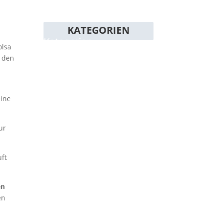
KATEGORIEN
Kategorien
olsa
Allgemein
f den
Baurecht
Einkommensteuer Spanien,
Mallorca
eine
Grunderwerbssteuer
Immobilien Mallorca
ur
Immobilienrecht
uft
Steuer
Steuer Nichtresidenten
en
Vermögenssteuer Mallorca
en