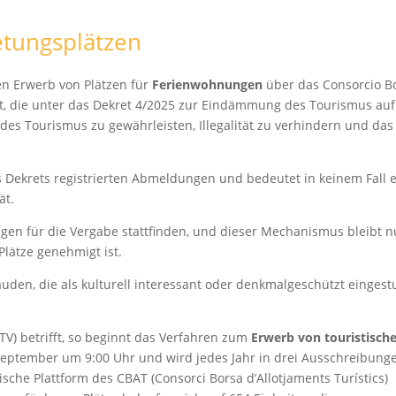
tungsplätzen
en Erwerb von Plätzen für
Ferienwohnungen
über das Consorcio B
cht, die unter das Dekret 4/2025 zur Eindämmung des Tourismus au
ät des Tourismus zu gewährleisten, Illegalität zu verhindern und das
des Dekrets registrierten Abmeldungen und bedeutet in keinem Fall 
ät.
gen für die Vergabe stattfinden, und dieser Mechanismus bleibt n
Plätze genehmigt ist.
uden, die als kulturell interessant oder denkmalgeschützt eingest
V) betrifft, so beginnt das Verfahren zum
Erwerb von touristisch
eptember um 9:00 Uhr und wird jedes Jahr in drei Ausschreibung
sche Plattform des CBAT (Consorci Borsa d’Allotjaments Turístics)