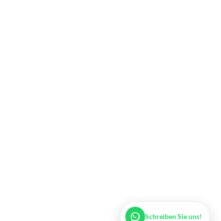
Legalium | Recht und Steuern Spanien
Deutschsprachige Beratung in Spanien
Hola und herzlich willkommen!
Sie wünschen sich rechtliche Sicherheit für Ihr Vorhaben
in Spanien?
Schreiben Sie uns kurz, worum es geht (z.B.
Immobilienkauf, Erbschaft, Firmengründung). Wir melden
uns schnellstmöglich bei Ihnen!
Schreiben Sie uns!