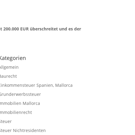
t 200.000 EUR überschreitet und es der
Kategorien
Allgemein
Baurecht
Einkommensteuer Spanien, Mallorca
Grunderwerbssteuer
Immobilien Mallorca
Immobilienrecht
Steuer
Steuer Nichtresidenten