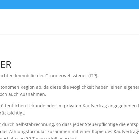
ER
auchten Immobilie der Grunderwebssteuer (ITP).
utonomen Region ab, da diese die Möglichkeit haben, einen eigenen 
edoch auch Ausnahmen.
r öffentlichen Urkunde oder im privaten Kaufvertrag angegebenen P
rücksichtigt.
 durch Selbstabrechnung, so dass jeder Steuerpflichtige die ent
das Zahlungsformular zusammen mit einer Kopie des Kaufvertrag
nerhalb von 30 Tagen erfüllt werden.