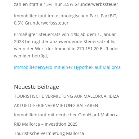
zahlen statt 8-13%, nur 3.5% Grunderwerbssteuer
Immobilienkauf im technologischen Park, ParcBIT;
0,5% Grunderwerbssteuer
Ermäßigter Steuersatz von 4 %: ab dem 1. Januar
2023 beträgt der anzuwendende Steuersatz 4 %,
wenn der Wert der Immobilie 270.151,20 EUR oder
weniger beträgt,
Immobilienerwerb mit einer Hypothek auf Mallorca
Legalium | Recht und Steuern Spanien
Neueste Beiträge
Deutschsprachige Beratung in Spanien
TOURISTISCHE VERMIETUNG AUF MALLORCA, IBIZA
Hola und herzlich willkommen!
AKTUELL FERIENVERMIETUNG BALEAREN
Sie wünschen sich rechtliche Sicherheit für Ihr
Immobilienkauf mit deutscher GmbH auf Mallorca
Vorhaben in Spanien?
RIB Mallorca – Investition 2025
Schreiben Sie uns kurz, worum es geht (z.B.
Immobilienkauf, Erbschaft, Firmengründung). Wir
Touristische Vermietung Mallorca
melden uns schnellstmöglich bei Ihnen!