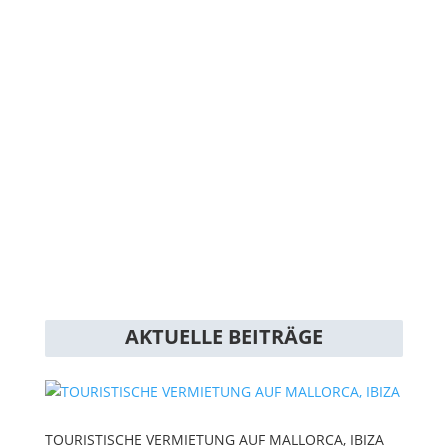
Allgemein
Baurecht
Einkommensteuer Spanien, Mallorca
Grunderwerbssteuer
Immobilien Mallorca
Immobilienrecht
Steuer
Steuer Nichtresidenten
Vermögenssteuer Mallorca
AKTUELLE BEITRÄGE
TOURISTISCHE VERMIETUNG AUF MALLORCA, IBIZA