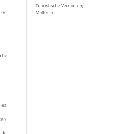
Touristische Vermietung
Mallorca
icht
e
iche
ales
sean
n de