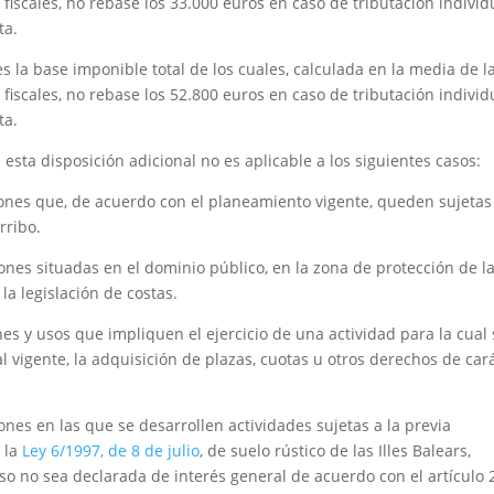
 fiscales, no rebase los 33.000 euros en caso de tributación individ
ta.
 la base imponible total de los cuales, calculada en la media de l
 fiscales, no rebase los 52.800 euros en caso de tributación individ
ta.
esta disposición adicional no es aplicable a los siguientes casos:
ciones que, de acuerdo con el planeamiento vigente, queden sujetas
rribo.
iones situadas en el dominio público, en la zona de protección de l
la legislación de costas.
nes y usos que impliquen el ejercicio de una actividad para la cual
al vigente, la adquisición de plazas, cuotas u otros derechos de car
iones en las que se desarrollen actividades sujetas a la previa
e la
Ley 6/1997, de 8 de julio
, de suelo rústico de las Illes Balears,
so no sea declarada de interés general de acuerdo con el artículo 