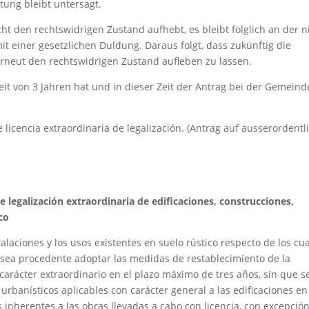
tung bleibt untersagt.
ht den rechtswidrigen Zustand aufhebt, es bleibt folglich an der n
 einer gesetzlichen Duldung. Daraus folgt, dass zukünftig die
erneut den rechtswidrigen Zustand aufleben zu lassen.
eit von 3 Jahren hat und in dieser Zeit der Antrag bei der Gemeind
 licencia extraordinaria de legalización. (Antrag auf ausserordentl
 legalización extraordinaria de edificaciones, construcciones,
co
stalaciones y los usos existentes en suelo rústico respecto de los cu
o sea procedente adoptar las medidas de restablecimiento de la
 carácter extraordinario en el plazo máximo de tres años, sin que 
urbanísticos aplicables con carácter general a las edificaciones en
s inherentes a las obras llevadas a cabo con licencia, con excepció