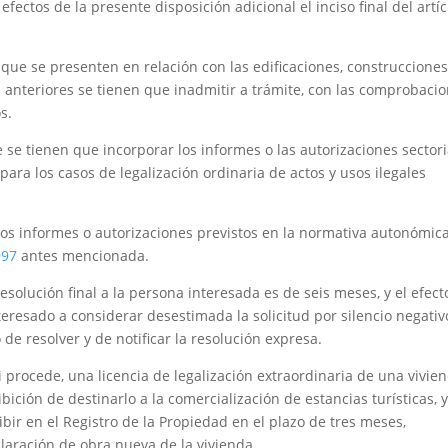
 efectos de la presente disposición adicional el inciso final del artí
 que se presenten en relación con las edificaciones, construcciones
s anteriores se tienen que inadmitir a trámite, con las comprobaci
s.
 se tienen que incorporar los informes o las autorizaciones sectori
ara los casos de legalización ordinaria de actos y usos ilegales
tros informes o autorizaciones previstos en la normativa autonómic
997
antes mencionada.
resolución final a la persona interesada es de seis meses, y el efect
teresado a considerar desestimada la solicitud por silencio negativ
 de resolver y de notificar la resolución expresa.
si procede, una licencia de legalización extraordinaria de una vivie
ición de destinarlo a la comercialización de estancias turísticas, 
ribir en el Registro de la Propiedad en el plazo de tres meses,
claración de obra nueva de la vivienda.