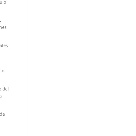
culo
,
ones
ales
a o
o del
o,
nda
y