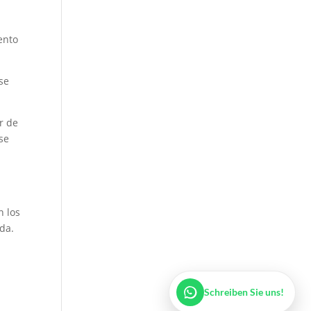
ento
Legalium | Recht und Steuern Spanien
 se
Deutschsprachige Beratung in Spanien
r de
Hola und herzlich willkommen!
se
Sie wünschen sich rechtliche Sicherheit für Ihr Vorhaben
in Spanien?
Schreiben Sie uns kurz, worum es geht (z.B.
Immobilienkauf, Erbschaft, Firmengründung). Wir melden
uns schnellstmöglich bei Ihnen!
n los
da.
Schreiben Sie uns!