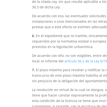
de la citada Ley, sin que resulte aplicable a los
30.3 de dicha Ley.
De acuerdo con eso, las eventuales solicitudes
instalaciones o usos mencionados en las letra
previas que a este efecto se estimen adecuado
6.
En el expediente que se tramite, únicamente
requeridos por la normativa estatal o europea p
previstos en la legislación urbanística.
De acuerdo con ello, no son exigibles, entre o
local, el informe del
artículo 36.2 de la Ley 6/1
7.
El plazo máximo para resolver y notificar la 
transcurso de este plazo máximo habilita al in
sin perjuicio de la obligación del ayuntamiento
La resolución en virtud de la cual se otorgue, 
tiene que hacer constar expresamente la prohib
esta condición de la licencia se tiene que insc
juntamente, si procede, con la escritura de de