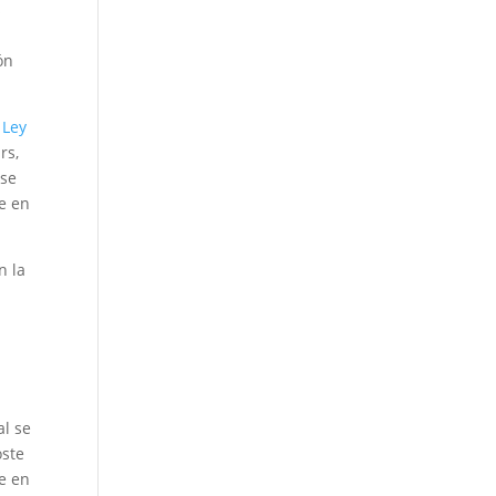
s
ón
a
Ley
rs,
 se
te en
n la
s
al se
oste
te en