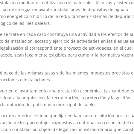
instalación mediante la utilización de materiales, técnicas y sistema
ción de energía renovable, instalaciones de depósitos de agua o
mo energético o hídrico de la red, y también sistemas de depuraci
gico de las Illes Balears.
e se trate en cada caso constituya una actividad a los efectos de l
o de instalación, acceso y ejercicio de actividades en las Illes Balea
legalización el correspondiente proyecto de actividades, en el cual
rocede, sean legalmente exigibles para cumplir la normativa vigen
 al pago de las mismas tasas y de los mismos impuestos previstos e
rucciones o instalaciones.
onar en el ayuntamiento una prestación económica. Las cantidade
inar a la adquisición, la recuperación, la protección y la gestión
a la dotación del patrimonio municipal de suelo.
párrafo anterior se tiene que fijar en la misma resolución por la cu
licación de los porcentajes expuestos a continuación respecto del c
ucción o instalación objeto de legalización extraordinaria que cons