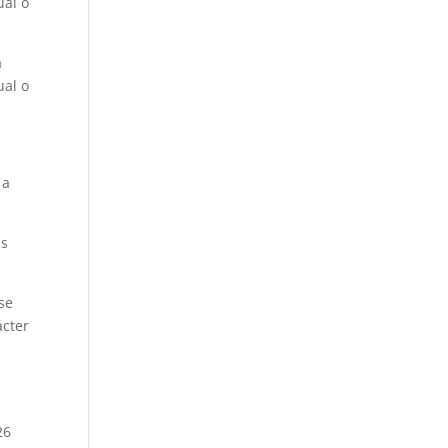
ual o
a
ual o
 a
as
 se
ácter
26