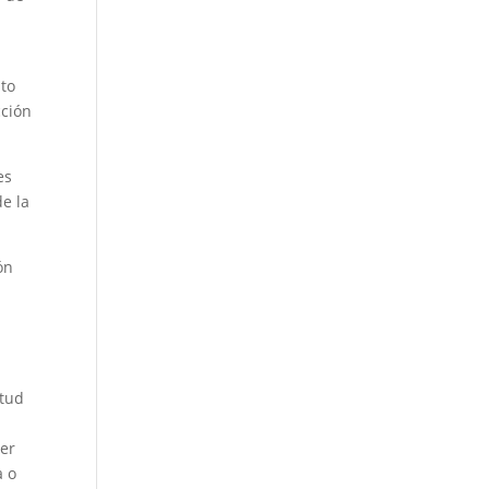
ito
cción
es
de la
ón
itud
ter
a o